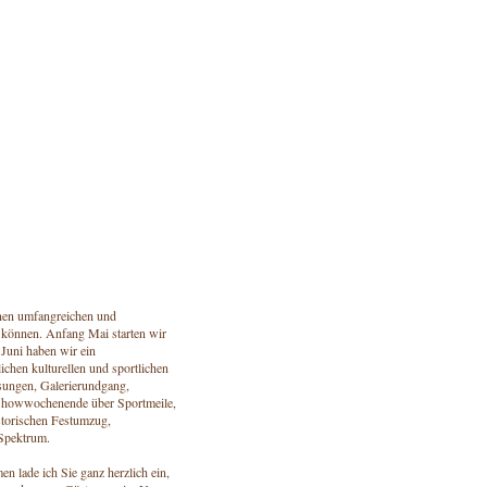
einen umfangreichen und
u können. Anfang Mai starten wir
 Juni haben wir ein
chen kulturellen und sportlichen
sungen, Galerierundgang,
Showwochenende über Sportmeile,
istorischen Festumzug,
 Spektrum.
 lade ich Sie ganz herzlich ein,