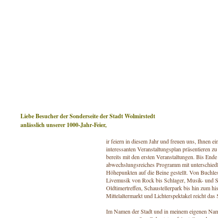
Liebe Besucher der Sonderseite der Stadt Wolmirstedt
anlässlich unserer 1000-Jahr-Feier,
ir feiern in diesem Jahr und freuen uns, Ihnen 
interessanten Veranstaltungsplan präsentieren z
bereits mit den ersten Veranstaltungen. Bis Ende
abwechslungsreiches Programm mit unterschiedli
Höhepunkten auf die Beine gestellt. Von Buchle
Livemusik von Rock bis Schlager, Musik- und 
Oldtimertreffen, Schaustellerpark bis hin zum h
Mittelaltermarkt und Lichterspektakel reicht das
Im Namen der Stadt und in meinem eigenen Namen