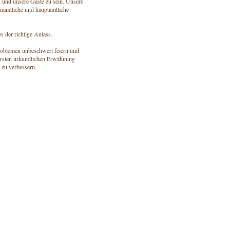
n und unsere Gäste zu sein. Unsere
enamtliche und hauptamtliche
s der richtige Anlass.
roblemen unbeschwert feiern und
r ersten urkundlichen Erwähnung
 zu verbessern.