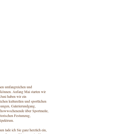
einen umfangreichen und
u können. Anfang Mai starten wir
 Juni haben wir ein
chen kulturellen und sportlichen
sungen, Galerierundgang,
Showwochenende über Sportmeile,
istorischen Festumzug,
 Spektrum.
 lade ich Sie ganz herzlich ein,